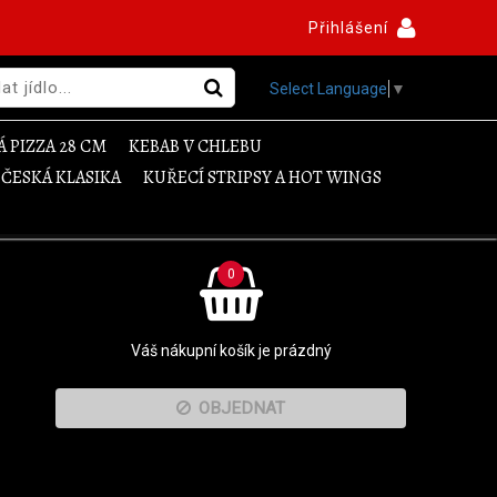
Přihlášení
Select Language
▼
 PIZZA 28 CM
KEBAB V CHLEBU
ČESKÁ KLASIKA
KUŘECÍ STRIPSY A HOT WINGS
0
Váš nákupní košík je prázdný
OBJEDNAT