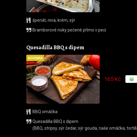
špenát
,
niva
,
krém
,
sýr
Bramborové noky pečené přímo v peci
Quesadilla BBQ s dipem
NOVINKA
165 Kč
BBQ omáčka
Quesadilla BBQ s dipem.
(BBQ, stripsy, sýr čedar, sýr gouda, naše omáčka, tortill