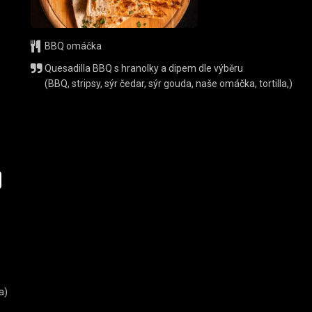
BBQ omáčka
Quesadilla BBQ s hranolky a dipem dle výběru
(BBQ, stripsy, sýr čedar, sýr gouda, naše omáčka, tortilla,)
a)