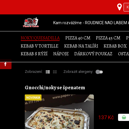
Kam rozvážíme - ROUDNICE NAD LABEM 
NOKY/QUESADILLA
PIZZA 40 CM
PIZZA 45 CM
P
KEBAB V TORTILLE
KEBAB NA TALÍŘI
KEBAB BOX
KEBAB S RÝŽÍ
NÁPOJE
DÁRKOVÝ POUKAZ
OSTA
Zobrazení:
Zobrazit alergeny:
Gnocchi/noky se špenatem
NOVINKA
137 Kč