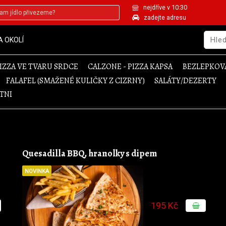
nejdříve v 10:30
zadejte adresu
A OKOLÍ
IZZA VE TVARU SRDCE
CALZONE - PIZZA KAPSA
BEZLEPKOVÁ
FALAFEL (SMAŽENÉ KULIČKY Z CIZRNY)
SALÁTY/DEZERTY
TNI
Quesadilla BBQ, hranolky s dipem
NOVINKA
195 Kč