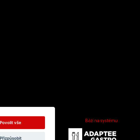
Běží na systému
nice nad Labem
Povolit vše
Přizpůsobit