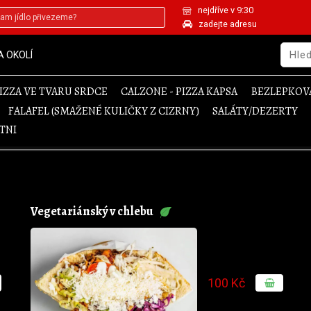
nejdříve v 9:30
zadejte adresu
A OKOLÍ
IZZA VE TVARU SRDCE
CALZONE - PIZZA KAPSA
BEZLEPKOVÁ
FALAFEL (SMAŽENÉ KULIČKY Z CIZRNY)
SALÁTY/DEZERTY
TNI
Vegetariánský v chlebu
100 Kč