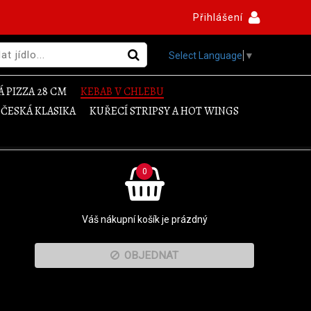
Přihlášení
Select Language
▼
 PIZZA 28 CM
KEBAB V CHLEBU
ČESKÁ KLASIKA
KUŘECÍ STRIPSY A HOT WINGS
0
Váš nákupní košík je prázdný
OBJEDNAT