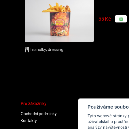
55 Kč
hranolky
,
dressing
Pro zákazníky
Používáme soubo
Obchodní podmínky
Ochrana osobních údajů
Tyto webové stránky p
Kontakty
Cookies
uživatelského prostře
analýzy návštěvnosti 