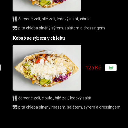
červené zelí
,
bílé zelí
,
ledový salát
,
cibule
pita chleba plněný sýrem, salátem a dressingem
Kebab se sýrem v chlebu
125 Kč
červené zelí
,
cibule.
,
bílé zelí
,
ledový salát
pita chleba plněný masem, salátem, sýrem a dressingem