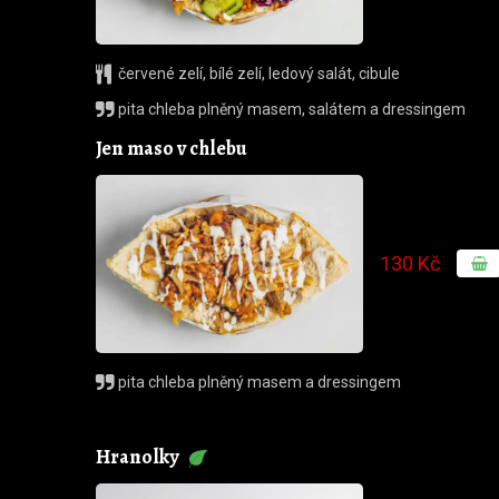
červené zelí
,
bílé zelí
,
ledový salát
,
cibule
pita chleba plněný masem, salátem a dressingem
Jen maso v chlebu
130 Kč
pita chleba plněný masem a dressingem
Hranolky