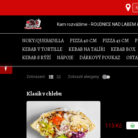
Kam rozvážíme - ROUDNICE NAD LABEM 
NOKY/QUESADILLA
PIZZA 40 CM
PIZZA 45 CM
P
KEBAB V TORTILLE
KEBAB NA TALÍŘI
KEBAB BOX
KEBAB S RÝŽÍ
NÁPOJE
DÁRKOVÝ POUKAZ
OSTA
Zobrazení:
Zobrazit alergeny:
Klasik v chlebu
115 Kč