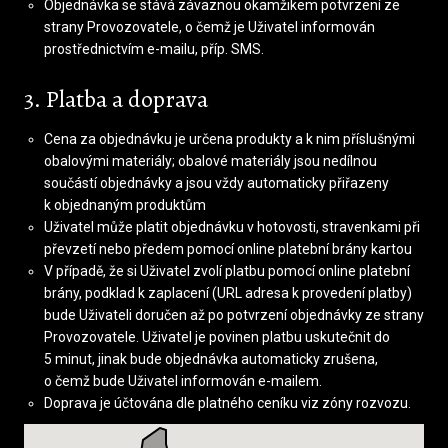
Objednávka se stává závaznou okamžikem potvrzení ze
strany Provozovatele, o čemž je Uživatel informován
prostřednictvím e-mailu, příp. SMS.
3. Platba a doprava
Cena za objednávku je určena produkty a k nim příslušnými
obalovými materiály; obalové materiály jsou nedílnou
součástí objednávky a jsou vždy automaticky přiřazeny
k objednaným produktům
Uživatel může platit objednávku v hotovosti, stravenkami při
převzetí nebo předem pomocí online platební brány kartou
V případě, že si Uživatel zvolí platbu pomocí online platební
brány, podklad k zaplacení (URL adresa k provedení platby)
bude Uživateli doručen až po potvrzení objednávky ze strany
Provozovatele. Uživatel je povinen platbu uskutečnit do
5 minut, jinak bude objednávka automaticky zrušena,
o čemž bude Uživatel informován e-mailem.
Doprava je účtována dle platného ceníku viz zóny rozvozu.