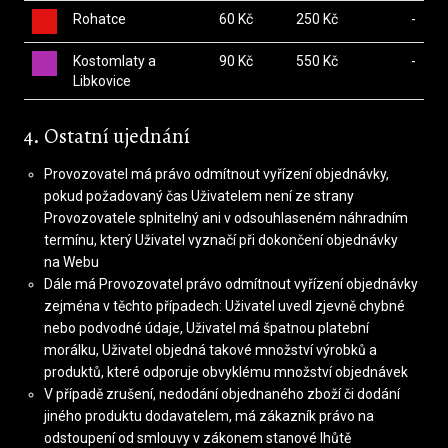
Rohatce
60 Kč
250 Kč
-
Kostomlaty a
90 Kč
550 Kč
-
Libkovice
4. Ostatní ujednání
Provozovatel má právo odmítnout vyřízení objednávky,
pokud požadovaný čas Uživatelem není ze strany
Provozovatele splnitelný ani v odsouhlaseném náhradním
termínu, který Uživatel vyznačí při dokončení objednávky
na Webu
Dále má Provozovatel právo odmítnout vyřízení objednávky
zejména v těchto případech: Uživatel uvedl zjevně chybné
nebo podvodné údaje, Uživatel má špatnou platební
morálku, Uživatel objedná takové množství výrobků a
produktů, které odporuje obvyklému množství objednávek
V případě zrušení, nedodání objednaného zboží či dodání
jiného produktu dodavatelem, má zákazník právo na
odstoupení od smlouvy v zákonem stanové lhůtě