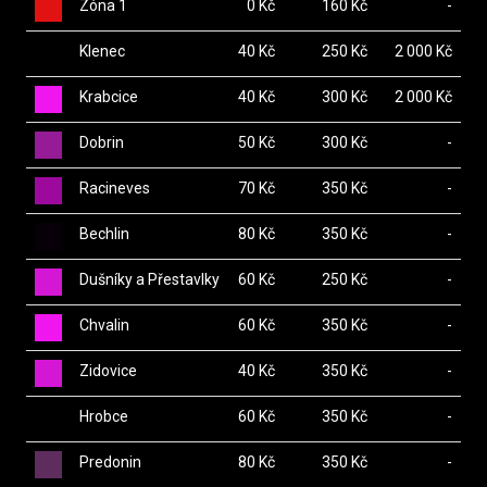
Zóna 1
0 Kč
160 Kč
-
Klenec
40 Kč
250 Kč
2 000 Kč
Krabcice
40 Kč
300 Kč
2 000 Kč
Dobrin
50 Kč
300 Kč
-
Racineves
70 Kč
350 Kč
-
Bechlin
80 Kč
350 Kč
-
Dušníky a Přestavlky
60 Kč
250 Kč
-
Chvalin
60 Kč
350 Kč
-
Zidovice
40 Kč
350 Kč
-
Hrobce
60 Kč
350 Kč
-
Predonin
80 Kč
350 Kč
-