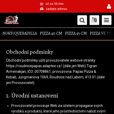
už za 55 min
zadejte adresu
NOKY/QUESADILLA
PIZZA 40 CM
PIZZA 45 CM
PIZZA VE TV
Obchodní podmínky
Obchodní podmínky užití provozovatele webové stránky
https://roudnicepapas.adaptee.cz/ (dále jen Web).Tigran
Armenakjan, IČO: 00708861, provozovna: Papas Pizza &
Kebab, Jungmanova 1069, Roudnice nad Labem, 413 01 (dále
jen Provozovatel).
1. Úvodní ustanovení
Provozovatel provozuje Web za účelem propagace svých
výrobků a produktů, které jeho prostřednictvím nabízí svým