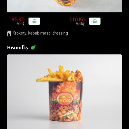
95 Kč
110 Kč
Malý
Velký
Krokety
,
kebab maso
,
dressing
Hranolky