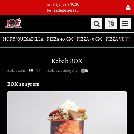
nejdříve v 10:30
zadejte adresu
NOKY/QUESADILLA
PIZZA 40 CM
PIZZA 45 CM
PIZZA VE TV
Kebab BOX
Zobrazení:
Zobrazit alergeny:
BOX se sýrem