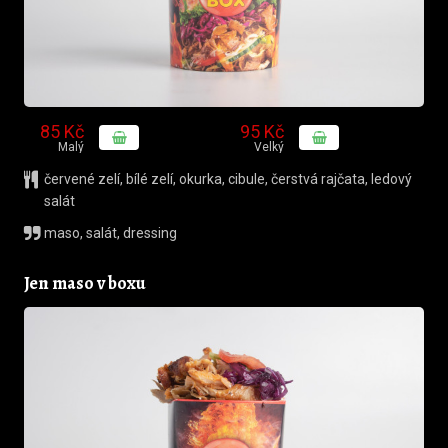
85 Kč
95 Kč
Malý
Velký
červené zelí
,
bílé zelí
,
okurka
,
cibule
,
čerstvá rajčata
,
ledový
salát
maso, salát, dressing
Jen maso v boxu