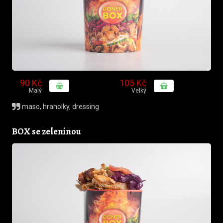
90 Kč
105 Kč
Malý
Velký
maso, hranolky, dressing
BOX se zeleninou