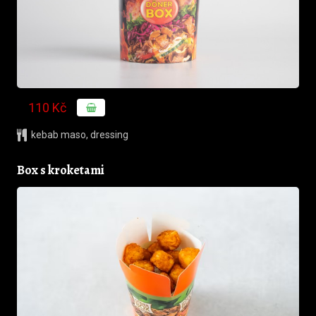
110 Kč
kebab maso
,
dressing
Box s kroketami