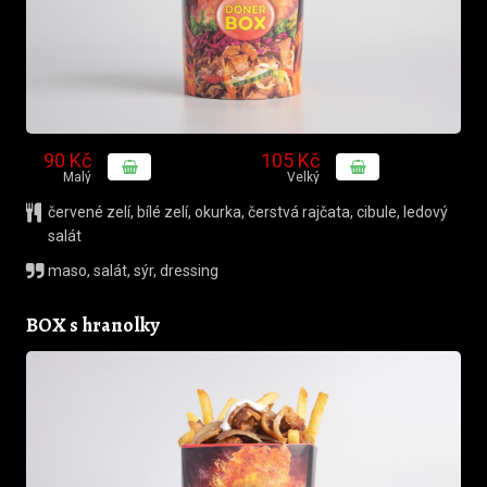
90 Kč
105 Kč
Malý
Velký
červené zelí
,
bílé zelí
,
okurka
,
čerstvá rajčata
,
cibule
,
ledový
salát
maso, salát, sýr, dressing
BOX s hranolky